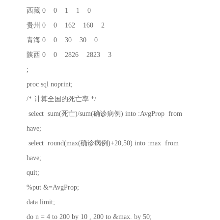
西藏 0 0 1 1 0
贵州 0 0 162 160 2
青海 0 0 30 30 0
陕西 0 0 2826 2823 3
;
proc sql noprint;
/* 计算全国的死亡率 */
select sum(死亡)/sum(确诊病例) into :AvgProp from
have;
select round(max(确诊病例)+20,50) into :max from
have;
quit;
%put &=AvgProp;
data limit;
do n = 4 to 200 by 10 , 200 to &max. by 50;