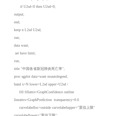
if U2sd<0 then U2sd=0;
output;
end;
keep n L2sd U2sd;
run;
data want;
set have limit;
run;
title "中国各省新冠肺炎死亡率";
proc sgplot data=want noautolegend;
band x=N lower=L2sd upper=U2sd /
fill fillattrs=GraphConfidence outline
lineattrs=GraphPrediction transparency=0.6
curvelabelloc=outside curvelabelupper="置信上限"
curvelabellower="置信下限";