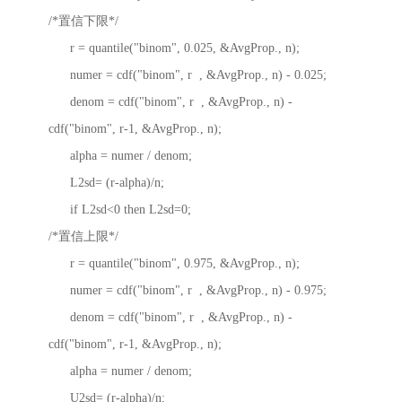
/*置信下限*/
r = quantile("binom", 0.025, &AvgProp., n);
numer = cdf("binom", r , &AvgProp., n) - 0.025;
denom = cdf("binom", r , &AvgProp., n) -
cdf("binom", r-1, &AvgProp., n);
alpha = numer / denom;
L2sd= (r-alpha)/n;
if L2sd<0 then L2sd=0;
/*置信上限*/
r = quantile("binom", 0.975, &AvgProp., n);
numer = cdf("binom", r , &AvgProp., n) - 0.975;
denom = cdf("binom", r , &AvgProp., n) -
cdf("binom", r-1, &AvgProp., n);
alpha = numer / denom;
U2sd= (r-alpha)/n;