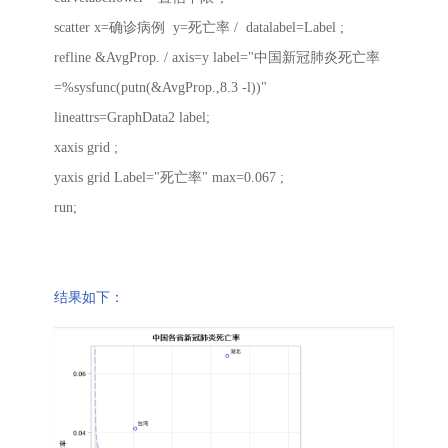
scatter x=确诊病例 y=死亡率 / datalabel=Label ;
refline &AvgProp. / axis=y label="中国新冠肺炎死亡率
=%sysfunc(putn(&AvgProp.,8.3 -l))"
lineattrs=GraphData2 label;
xaxis grid ;
yaxis grid Label="死亡率" max=0.067 ;
run;
结果如下：